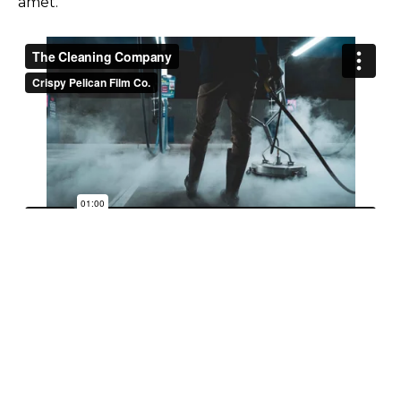
amet.
At vero eos et accusam et justo duo dolores et ea
rebum. Stet clita kasd gubergren, no sea takimata
sanctus est Lorem ipsum dolor sit amet. Lorem
ipsum dolor sit amet, consetetur sadipscing elitr,
sed diam nonumy eirmod tempor invidunt ut
labore et dolore magna aliquyam erat, sed diam