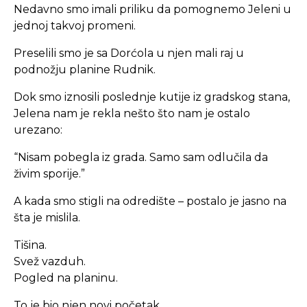
Nedavno smo imali priliku da pomognemo Jeleni u
jednoj takvoj promeni.
Preselili smo je sa Dorćola u njen mali raj u
podnožju planine Rudnik.
Dok smo iznosili poslednje kutije iz gradskog stana,
Jelena nam je rekla nešto što nam je ostalo
urezano:
“Nisam pobegla iz grada. Samo sam odlučila da
živim sporije.”
A kada smo stigli na odredište – postalo je jasno na
šta je mislila.
Tišina.
Svež vazduh.
Pogled na planinu.
To je bio njen novi početak.