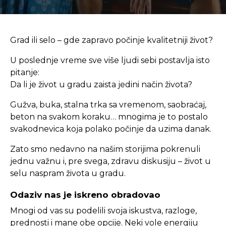
Grad ili selo – gde zapravo počinje kvalitetniji život?
U poslednje vreme sve više ljudi sebi postavlja isto
pitanje:
Da li je život u gradu zaista jedini način života?
Gužva, buka, stalna trka sa vremenom, saobraćaj,
beton na svakom koraku… mnogima je to postalo
svakodnevica koja polako počinje da uzima danak.
Zato smo nedavno na našim storijima pokrenuli
jednu važnu i, pre svega, zdravu diskusiju – život u
selu naspram života u gradu.
Odaziv nas je iskreno obradovao
Mnogi od vas su podelili svoja iskustva, razloge,
prednosti i mane obe opcije. Neki vole energiju