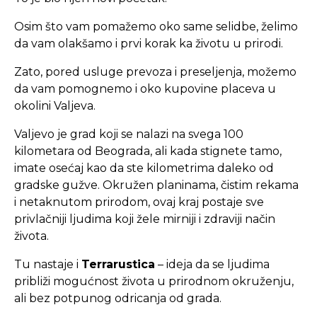
Osim što vam pomažemo oko same selidbe, želimo
da vam olakšamo i prvi korak ka životu u prirodi.
Zato, pored usluge prevoza i preseljenja, možemo
da vam pomognemo i oko kupovine placeva u
okolini Valjeva.
Valjevo je grad koji se nalazi na svega 100
kilometara od Beograda, ali kada stignete tamo,
imate osećaj kao da ste kilometrima daleko od
gradske gužve. Okružen planinama, čistim rekama
i netaknutom prirodom, ovaj kraj postaje sve
privlačniji ljudima koji žele mirniji i zdraviji način
života.
Tu nastaje i
Terrarustica
– ideja da se ljudima
približi mogućnost života u prirodnom okruženju,
ali bez potpunog odricanja od grada.