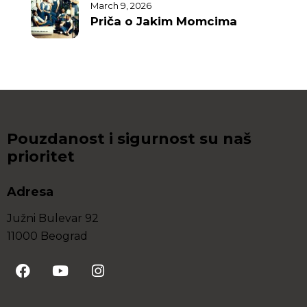
March 9, 2026
Priča o Jakim Momcima
Pouzdanost i sigurnost su naš
prioritet
Adresa
Južni Bulevar 92
11000 Beograd