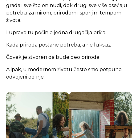
grada i sve što on nudi, dok drugi sve više osećaju
potrebu za mirom, prirodom i sporijim tempom
života.
I upravo tu počinje jedna drugačija priča.
Kada priroda postane potreba, a ne luksuz
Čovek je stvoren da bude deo prirode.
A ipak, u modernom životu često smo potpuno
odvojeni od nje.