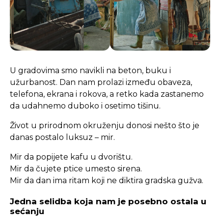
U gradovima smo navikli na beton, buku i
užurbanost. Dan nam prolazi između obaveza,
telefona, ekrana i rokova, a retko kada zastanemo
da udahnemo duboko i osetimo tišinu.
Život u prirodnom okruženju donosi nešto što je
danas postalo luksuz – mir.
Mir da popijete kafu u dvorištu.
Mir da čujete ptice umesto sirena.
Mir da dan ima ritam koji ne diktira gradska gužva.
Jedna selidba koja nam je posebno ostala u
sećanju